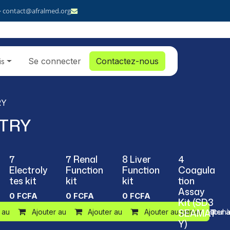
· contact@afralmed.org
Se connecter
Contactez-nous
is
RY
TRY
7
7 Renal
8 Liver
4
Electroly
Function
Function
Coagula
tes kit
kit
kit
tion
Assay
0
FCFA
0
FCFA
0
FCFA
Kit (SD3
SEAMAT
 au panier
Ajouter à la liste de souhaits
Ajouter au panier
Ajouter à la liste de souhaits
Ajouter au panier
Ajouter à la liste de souha
Ajouter au panier
Ajouter à
Y)