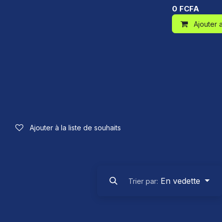
0
FCFA
Ajouter 
Ajouter à la liste de souhaits
En vedette
Trier par: