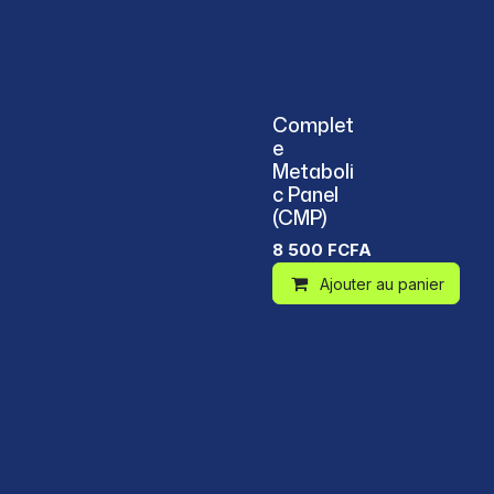
Complet
e
Metaboli
c Panel
(CMP)
8 500
FCFA
Ajouter au panier