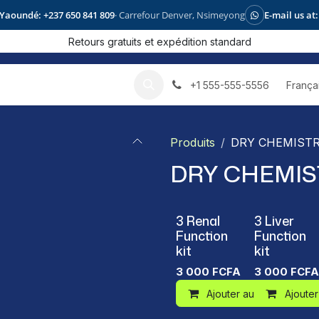
Yaoundé: +237 650 841 809
· Carrefour Denver, Nsimeyong
E-mail us at:
Retours gratuits et expédition standard
oduct
Blog
França
+1 555-555-5556
Produits
DRY CHEMIST
DRY CHEMIS
3 Renal
3 Liver
Function
Function
kit
kit
3 000
FCFA
3 000
FCFA
Ajouter au panier
Ajouter