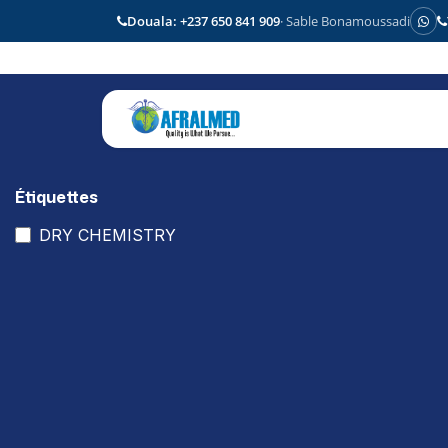
Douala: +237 650 841 909
· Sable Bonamoussadi
Se rendre au contenu
Accueil
Boutique
Pr
Étiquettes
DRY CHEMISTRY