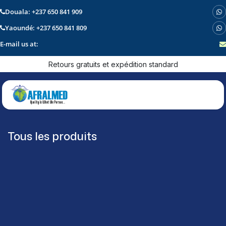
Douala: +237 650 841 909
Yaoundé: +237 650 841 809
E-mail us at:
Se rendre au contenu
Retours gratuits et expédition standard
Tous les produits